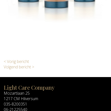
< Vorig bericht
Volgend bericht >
Light Care Company
Mozartlaan 25
1217 CM Hilversum
035-8200351
06-21225540