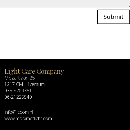
Submit
Light Care Company
Mozartlaan 25
1217 CM Hilversum
035-8200351
06-21225540
info@lccom.nl
www.mooimetlicht.com