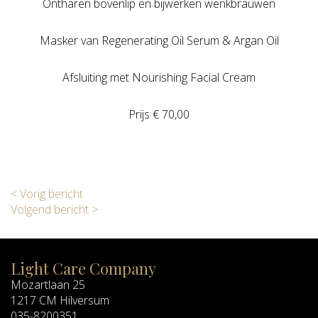
Ontharen bovenlip en bijwerken wenkbrauwen
Masker van Regenerating Oil Serum & Argan Oil
Afsluiting met Nourishing Facial Cream
Prijs € 70,00
< Vorig bericht
Volgend bericht >
Light Care Company
Mozartlaan 25
1217 CM Hilversum
035-8200351